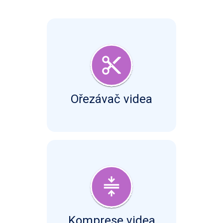
Ořezávač videa
Komprese videa