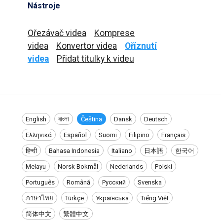
Nástroje
Ořezávač videa
Komprese
videa
Konvertor videa
Oříznutí
videa
Přidat titulky k videu
English
বাংলা
Čeština
Dansk
Deutsch
Ελληνικά
Español
Suomi
Filipino
Français
हिन्दी
Bahasa Indonesia
Italiano
日本語
한국어
Melayu
Norsk Bokmål
Nederlands
Polski
Português
Română
Русский
Svenska
ภาษาไทย
Türkçe
Українська
Tiếng Việt
简体中文
繁體中文