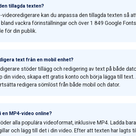
den tillagda texten?
videoredigerare kan du anpassa den tillagda texten så att
lt bland vackra förinställningar och över 1 849 Google Fonts
 för din publik.
edigera text från en mobil enhet?
digerare stöder tillägg och redigering av text på både dat
din video, skapa ett gratis konto och börja lägga till text.
ortsätta redigera sömlöst från både mobil och dator.
t i en MP4-video online?
der alla populära videoformat, inklusive MP4. Ladda bara 
llar och lägg till det i din video. Efter att texten har lagts t