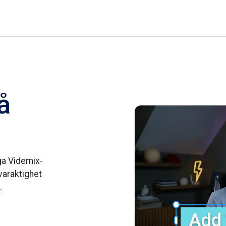
på
iga Videmix-
 varaktighet
.