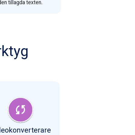
den tillagda texten.
rktyg
deokonverterare