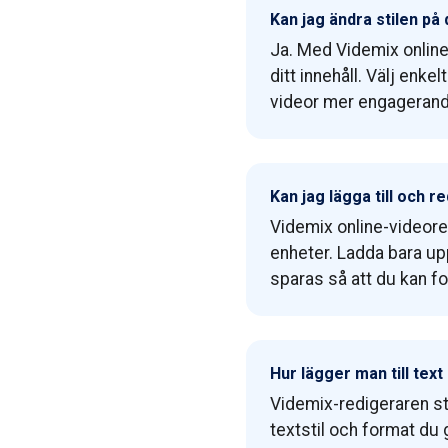
Kan jag ändra stilen på 
Ja. Med Videmix online-
ditt innehåll. Välj enke
videor mer engagerande
Kan jag lägga till och r
Videmix online-videore
enheter. Ladda bara upp 
sparas så att du kan f
Hur lägger man till tex
Videmix-redigeraren stö
textstil och format du gi