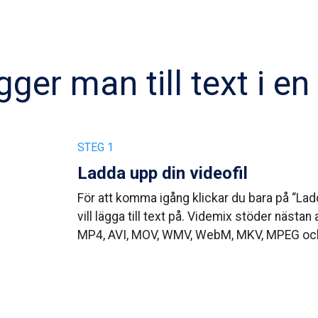
gger man till text i en
STEG 1
Ladda upp din videofil
För att komma igång klickar du bara på “Lad
vill lägga till text på. Videmix stöder nästa
MP4, AVI, MOV, WMV, WebM, MKV, MPEG och 