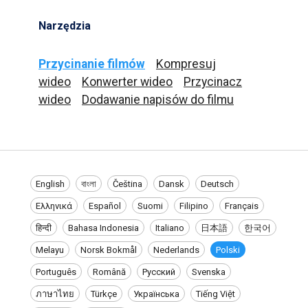
Narzędzia
Przycinanie filmów
Kompresuj
wideo
Konwerter wideo
Przycinacz
wideo
Dodawanie napisów do filmu
English
বাংলা
Čeština
Dansk
Deutsch
Ελληνικά
Español
Suomi
Filipino
Français
हिन्दी
Bahasa Indonesia
Italiano
日本語
한국어
Melayu
Norsk Bokmål
Nederlands
Polski
Português
Română
Русский
Svenska
ภาษาไทย
Türkçe
Українська
Tiếng Việt