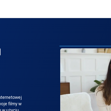
u
nternetowej
woje filmy w
h w użyciu