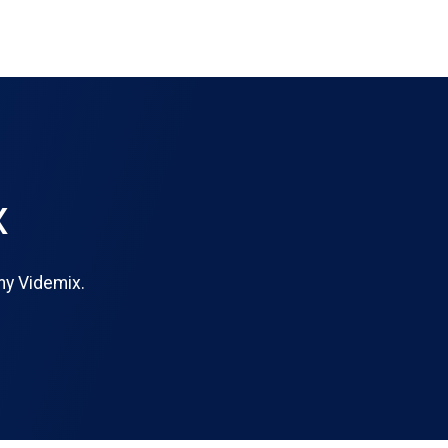
x
my Videmix.