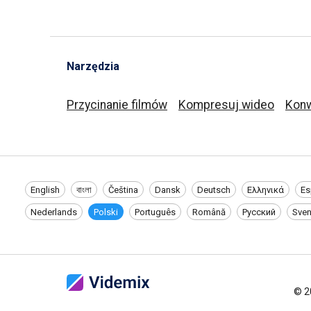
Narzędzia
Przycinanie filmów
Kompresuj wideo
Konw
English
বাংলা
Čeština
Dansk
Deutsch
Ελληνικά
Es
Nederlands
Polski
Português
Română
Русский
Sve
©
2