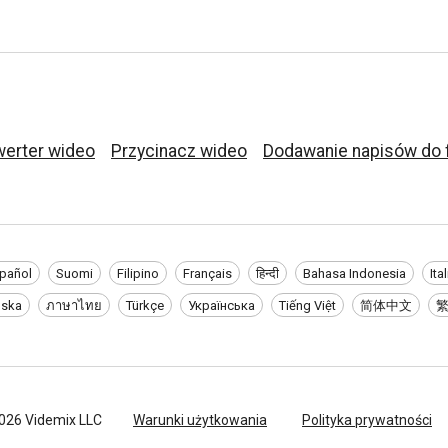
erter wideo
Przycinacz wideo
Dodawanie napisów do 
pañol
Suomi
Filipino
Français
हिन्दी
Bahasa Indonesia
Ita
nska
ภาษาไทย
Türkçe
Українська
Tiếng Việt
简体中文
026
Videmix
LLC
Warunki użytkowania
Polityka prywatności