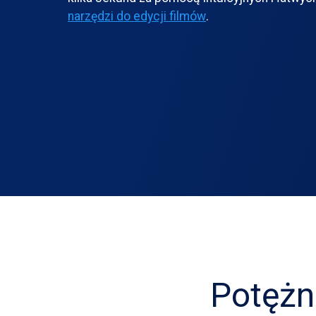
narzędzi do edycji filmów
.
Potężn