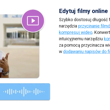
Edytuj filmy online
Szybko dostosuj długość 
narzędzia
przycinanie film
kompresuj wideo
. Konwert
intuicyjnemu narzędziu
ko
za pomocą przycinacza wi
w
dodawaniu napisów do f