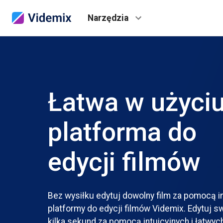
Narzędzia
Łatwa w użyci
platforma do
edycji filmów
Bez wysiłku edytuj dowolny film za pomocą i
platformy do edycji filmów Videmix. Edytuj s
kilka sekund za pomocą intuicyjnych i łatwyc