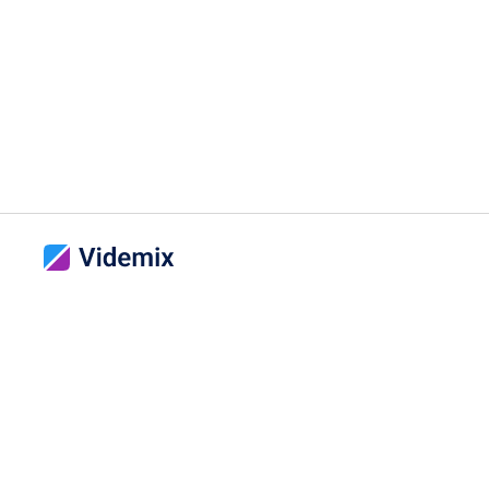
©
2026
Videmix
LLC
Điều khoản sử dụng
Chính sách bảo mật
Hỗ trợ
VI