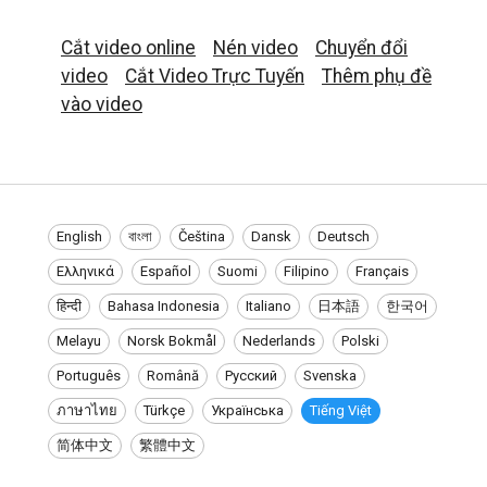
Cắt video online
Nén video
Chuyển đổi
video
Cắt Video Trực Tuyến
Thêm phụ đề
vào video
English
বাংলা
Čeština
Dansk
Deutsch
Ελληνικά
Español
Suomi
Filipino
Français
हिन्दी
Bahasa Indonesia
Italiano
日本語
한국어
Melayu
Norsk Bokmål
Nederlands
Polski
Português
Română
Русский
Svenska
ภาษาไทย
Türkçe
Українська
Tiếng Việt
简体中文
繁體中文